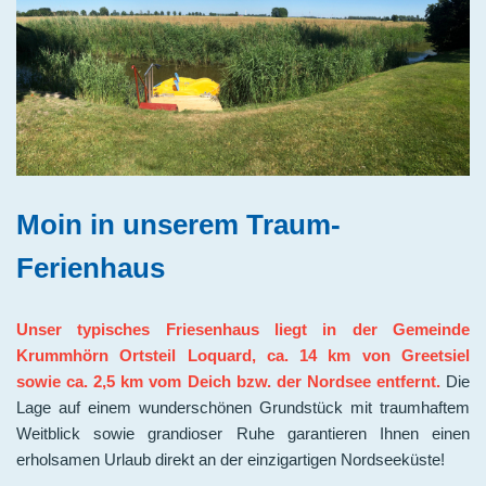
Moin in unserem Traum-
Ferienhaus
Unser typisches Friesenhaus liegt in der Gemeinde
Krummhörn Ortsteil Loquard, ca. 14 km von Greetsiel
sowie ca. 2,5 km vom Deich bzw. der Nordsee entfernt.
Die
Lage auf einem wunderschönen Grundstück mit traumhaftem
Weitblick sowie grandioser Ruhe garantieren Ihnen einen
erholsamen Urlaub direkt an der einzigartigen Nordseeküste!