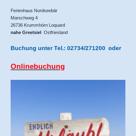
Ferienhaus Nordseebär
Marschweg 4
26736 Krummhörn Loquard
nahe Greetsiel
Ostfriesland
Buchung unter Tel.: 02734/271200 oder
Onlinebuchung